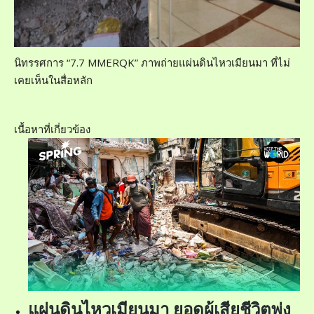
นิทรรศการ “7.7 MMERQK” ภาพถ่ายแผ่นดินไหวเมียนมา ที่ไม่
เคยเห็นในสื่อหลัก
เนื้อหาที่เกี่ยวข้อง
แผ่นดินไหวเมียนมา ยอดผู้เสียชีวิตพุ่ง