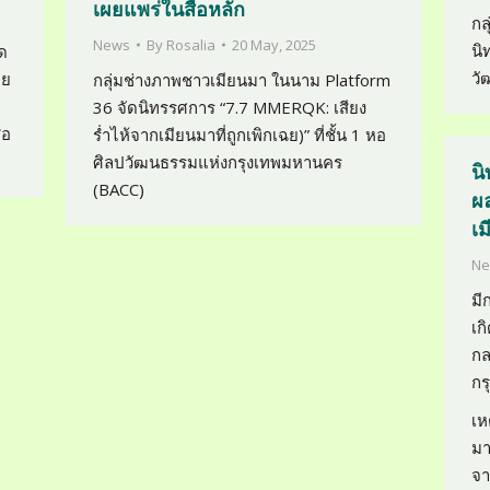
เผยแพร่ในสื่อหลัก
กล
News
By
Rosalia
20 May, 2025
นิ
ด
วั
าย
กลุ่มช่างภาพชาวเมียนมา ในนาม Platform
36 จัดนิทรรศการ “7.7 MMERQK: เสียง
่อ
ร่ำไห้จากเมียนมาที่ถูกเพิกเฉย)” ที่ชั้น 1 หอ
ศิลปวัฒนธรรมแห่งกรุงเทพมหานคร
น
(BACC)
ผ
เ
Ne
มี
เก
กล
กร
เห
มา
จา