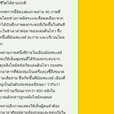
้ชีวิตได้ตามปกติ
ทรรศการนี้จัดแสดงภาพถ่าย 40 ภาพที่
ายโดยช่างภาพอิสระและสื่อพลเมือง พวก
าได้บันทึกภาพผลกระทบที่เกิดขึ้นในทันที
ะในช่วงเวลาต่อมาของแผ่นดินไหว ซึ่ง
ิดขึ้นที่มัณฑะเลย์ สะกาย และบริเวณโดย
อบ
พถ่ายภาพหนึ่งที่ถ่ายในเมืองมัณฑะเลย์
ดงให้เห็นชุมชนที่ได้รับผลกระทบจาก
ตุเพลิงไหม้หลังเกิดแผ่นดินไหว กองเศษ
กอาคารที่พังถล่มเป็นเครื่องบ่งชี้ถึงขนาด
ามเสียหาย ซึ่งเกิดขึ้นที่มัณฑะเลย์ เมืองที่
ญ่เป็นอันดับสองของเมียนมา ว่ากันว่า
คารบ้านเรือนมากกว่า 400 หลังใน
ิเวณดังกล่าวถูกเพลิงไหม้จนหมด
พถ่ายอีกภาพแสดงให้เห็นผู้คนจำต้อง
กมาอาศัยอยู่ตามท้องถนนและหลบภัยใน