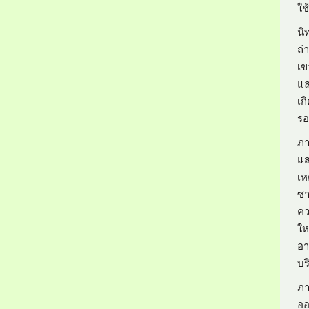
ใช
นิ
ถ่
เข
แล
เก
ร
ภา
แส
เห
ซา
คว
ให
อา
บร
ภา
ออ