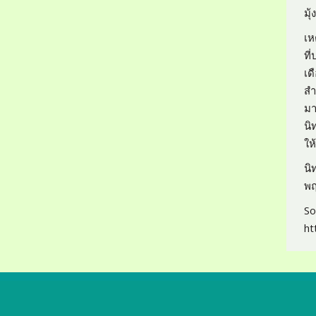
มุ้
เห
ที
เด
สำ
มา
นิ
ให
นิ
พ
So
ht