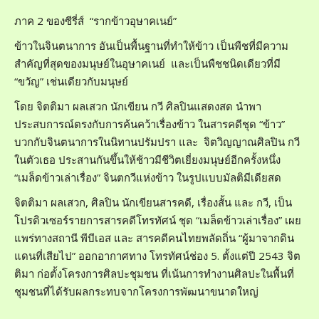
ภาค 2 ของซีรี่ส์ “รากข้าวอุษาคเนย์”
ข้าวในจินตนาการ อันเป็นพื้นฐานที่ทำให้ข้าว เป็นพืชที่มีความ
สำคัญที่สุดของมนุษย์ในอุษาคเนย์ และเป็นพืชชนิดเดียวที่มี
“ขวัญ” เช่นเดียวกับมนุษย์
โดย จิตติมา ผลเสวก นักเขียน กวี ศิลปินแสดงสด นำพา
ประสบการณ์ตรงกับการค้นคว้าเรื่องข้าว ในสารคดีชุด “ข้าว”
บวกกับจินตนาการในนิทานปรัมปรา และ จิตวิญญาณศิลปิน กวี
ในตัวเธอ ประสานกันขึ้นให้ช้าวมีชีวิตเยี่ยงมนุษย์อีกครั้งหนึ่ง
“เมล็ดข้าวเล่าเรื่อง” จินตกวีแห่งข้าว ในรูปแบบมัลติมีเดียสด
จิตติมา ผลเสวก, ศิลปิน นักเขียนสารคดี, เรื่องสั้น และ กวี, เป็น
โปรดิวเซอร์รายการสารคดีโทรทัศน์ ชุด “เมล็ดข้าวเล่าเรื่อง” เผย
แพร่ทางสถานี พีบีเอส และ สารคดีคนไทยพลัดถิ่น “ผู้มาจากดิน
แดนที่เสียไป” ออกอากาศทาง โทรทัศน์ช่อง 5. ตั้งแต่ปี 2543 จิต
ติมา ก่อตั้งโครงการศิลปะชุมชน ที่เน้นการทำงานศิลปะในพื้นที่
ชุมชนที่ได้รับผลกระทบจากโครงการพัฒนาขนาดใหญ่