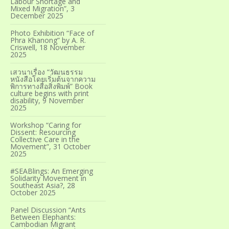
Labour Shortage and
Mixed Migration”, 3
December 2025
Photo Exhibition “Face of
Phra Khanong” by A. R.
Criswell, 18 November
2025
เสวนาเรื่อง “วัฒนธรรม
หนังสือโดยเริ่มต้นจากความ
พิการทางสื่อสิ่งพิมพ์” Book
culture begins with print
disability, 9 November
2025
Workshop “Caring for
Dissent: Resourcing
Collective Care in the
Movement”, 31 October
2025
#SEABlings: An Emerging
Solidarity Movement in
Southeast Asia?, 28
October 2025
Panel Discussion “Ants
Between Elephants:
Cambodian Migrant