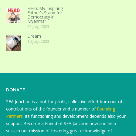
Hero: My Inspiring
Father’s Stand for
Democracy in
Myanmar
21 July, 2023
Dream
10 July, 2023
DONATE
SEA Junction is a not-for-profit, collective effort born out of
contributions of the founder and a number of
Founding
Partners
. Its functioning and development depends also your
support. Become a Friend of SEA Junction now and help
sustain our mission of fostering greater knowledge of