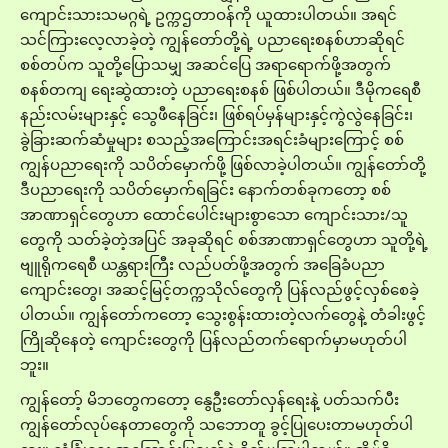
ကျောင်းသားသမဂ္ဂရဲ့ ဥက္ကဌတာဝန်ကို ယူထားပါတယ်။ အရင်
သင်ကြားလေ့လာခဲ့တဲ့ ကျွန်တော်တို့ရဲ့ ပညာရေးစနစ်ဟာဆိုရင်
စစ်တပ်က သူတို့ပြောသမျှ အဆင်ပြေ အရာရောက်ဖို့အတွက်
စနစ်တကျ ရေးဆွဲထားတဲ့ ပညာရေးစနစ် ဖြစ်ပါတယ်။ ဒီမိုကရေစီ
နည်းလမ်းများနှင့် သွေဖီနေခြင်း၊ ဖြစ်ရပ်မှန်များနှင့်ကွဲလွဲနေခြင်း၊
ခွဲခြားဆက်ဆံမှုများ စသည့်အကြောင်းအရင်းခံများကြောင့် စစ်
ကျွန်ပညာရေးကို သပိတ်မှောက်ဖို့ ဖြစ်လာခဲ့ပါတယ်။ ကျွန်တော်တို့
ဒီပညာ‌‌ရေးကို သပိတ်မှောက်ရခြင်း နောက်တစ်ခုကတော့ စစ်
အာဏာရှင်တွေဟာ ထောင်ပေါင်းများစွာသော ကျောင်းသား/သူ
တွေကို သတ်ခဲ့တဲ့အပြင် အခုဆိုရင် စစ်အာဏာရှင်တွေဟာ သူတို့ရဲ့
ဗျူရိုကရေစီ ယန္တရားကြီး လည်ပတ်ဖို့အတွက် အခြေခံပညာ
ကျောင်းတွေ၊ အဆင့်မြင့်တက္ကသိုလ်တွေကို ပြန်လည်ဖွင့်လှစ်စေခဲ့
ပါတယ်။ ကျွန်တော်ကတော့ သွေးစွန်းထားတဲ့လက်တွေနဲ့ တံခါးဖွင့်
ကြိုဆိုနေတဲ့ ကျောင်းတွေကို ပြန်လည်တက်ရောက်မှာမဟုတ်ပါ
ဘူး။
ကျွန်တော့် မိဘတွေကတော့ နွေဦးတော်လှန်ရေးနဲ့ ပတ်သက်ပီး
ကျွန်တော်လုပ်နေတာတွေကို သဘောတူ ခွင့်ပြုပေးတာမဟုတ်ပါ