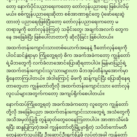
တော့ နောက်ပိုင်းပညာရေးကတော့ တော်လှန်ပညာရေး ဖြစ်ပါလိမ့်
မယ်။ စစ်ကျွန်ပညာရေးဆိုတာ စစ်အာဏာရှင်တွေ ပုံဖော်ရေးဆွဲ
ထားတဲ့ ပညာရေးဖြစ်ပြီးတော့ တော်လှန်ပညာရေးကတော့ မ
တရားမှုကို တော်လှန်ခဲ့ကြတဲ့ သမိုင်းတွေ၊ အချက်အလက် တွေက
နေ အခြေခံပြီး ဖြစ်ပေါ်လာတာကို ဆိုလိုခြင်း ဖြစ်ပါတယ်။
အထက်တန်းကျောင်းသားတစ်ယောက်အနေနဲ့ ဒီတော်လှန်ရေးကို
ပါဝင်ဆင်နွှဲရာမှာ ကြုံတွေ့ရတဲ့ ဓိက အခက်အခဲကတော့ ကျွန်တော်
ရဲ့မိဘတွေကို လက်ခံလာအောင်ပြောဆိုရတာပါပဲ။ မြန်မာပြည်ရဲ့
အထက်တန်းကျောင်းသူ/သားများဟာ မိဘအုပ်ထိန်းမှုအောက်မှာ
ရှိနေတာကြပါတယ်။ အဲဒါကြောင့် မိဖကို ဆန့်ကျင်ပြီး ပြောဆိုနေရ
တာတွေဟာ ကျွန်တော်တို့လို အထက်တန်းကျောင်းသား တော်လှန်
လူငယ်များအတွက်ကတော့ အကျပ်ရိုက်စေပါတယ်။
နောက်ထပ်ကြုံတွေ့ရတဲ့ အခက်အခဲကတော့ လူတွေက ကျွန်တော်
တို့လို အခြေခံပညာ အထက်တန်းကျောင်းသားတွေရဲ့ အသံတွေကို
အသိအမှတ်ပြုဖို့ တွန့်ဆုတ်တွေဝေနေကြတာပါပဲ။ အာဏာသိမ်းခံ
ရပြီး ဆန္ဒပြကြတဲ့အခါ ကျွန်တော်တို့မြို့မှာရှိတဲ့ သပိတ်ကော်မတီ
တွေနဲ့ဆက်သွယ်ပြီး ဦးဆောင်ဦးရွက်ပြုဖို့ လုပ်တဲ့အခါ ကျွန်တော့်