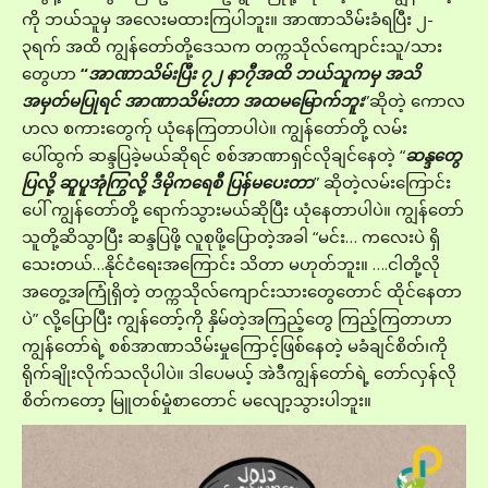
ကို ဘယ်သူမှ အလေးမထားကြပါဘူး။ အာဏာသိမ်းခံရပြီး ၂-
၃ရက် အထိ ကျွန်တော်တို့ဒေသက တက္ကသိုလ်ကျောင်းသူ/သား
တွေဟာ
“
အာဏာသိမ်းပြီး ၇၂ နာ၇ီအထိ ဘယ်သူကမှ အသိ
အမှတ်မပြုရင် အာဏာသိမ်းတာ အထမမြောက်ဘူး
”ဆိုတဲ့ ကောလ
ဟလ စကားတွေက်ု ယုံနေကြတာပါပဲ။ ကျွန်တော်တို့ လမ်း
ပေါ်ထွက် ဆန္ဒပြခဲ့မယ်ဆိုရင် စစ်အာဏာရှင်လိုချင်နေတဲ့ “
ဆန္ဒတွေ
ပြလို့ ဆူပူအုံကြွလို့ ဒီမိုကရေစီ ပြန်မပေးတာ
” ဆိုတဲ့လမ်းကြောင်း
ပေါ် ကျွန်တော်တို့ ရောက်သွားမယ်ဆိုပြီး ယုံနေတာပါပဲ။ ကျွန်တော်
သူတို့ဆိသွာပြီး ဆန္ဒပြဖို့ လူစုဖို့ပြောတဲ့အခါ “မင်း… ကလေးပဲ ရှိ
သေးတယ်…နိုင်ငံရေးအကြောင်း သိတာ မဟုတ်ဘူး။ ….ငါတို့လို
အတွေ့အကြုံရှိတဲ့ တက္ကသိုလ်ကျောင်းသားတွေတောင် ထိုင်နေတာ
ပဲ” လို့ပြောပြီး ကျွန်တော့်ကို နှိမ်တဲ့အကြည့်တွေ ကြည့်ကြတာဟာ
ကျွန်တော်ရဲ့ စစ်အာဏာသိမ်းမှုကြောင့်ဖြစ်နေတဲ့ မခံချင်စိတ်၊ကို
ရိုက်ချိုးလိုက်သလိုပါပဲ။ ဒါပေမယ့် အဲဒီကျွန်တော်ရဲ့ တော်လှန်လို
စိတ်ကတော့ မြူတစ်မှုံစာတောင် မလျော့သွားပါဘူး။