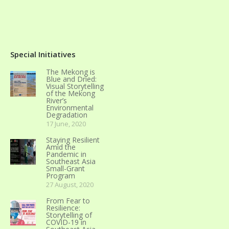
Special Initiatives
The Mekong is
Blue and Dried:
Visual Storytelling
of the Mekong
River’s
Environmental
Degradation
17 June, 2020
Staying Resilient
Amid the
Pandemic in
Southeast Asia
Small-Grant
Program
27 August, 2020
From Fear to
Resilience:
Storytelling of
COVID-19 in