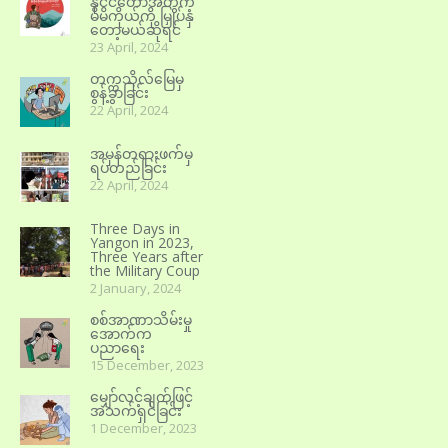
နိုင်ငံတော်အတွက်
မိမိကိုယ်ကို မြှုပ်နှံ
တော့မယ်ဆိုရင်
23 April, 2024
တက္ကသိုလ်မြေမှ
စွန့်ခွာခြင်း
22 April, 2024
အမှန်တရားဖက်မှ
ရပ်တည်ခြင်း
22 April, 2024
Three Days in
Yangon in 2023,
Three Years after
the Military Coup
2 January, 2024
စစ်အာဏာသိမ်းမှု
အောက်က
ပညာရေး
15 December, 2023
မျှော်လင့်ချက်ဖြင့်
အသက်ရှင်ခြင်း
1 December, 2023