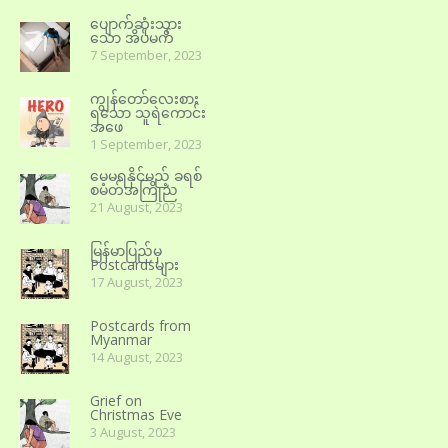
ပျောက်ဆုံးသွား
သော အိပ်မက်
7 September, 2023
ကျွန်တော်လေးစား
ရသော သူရဲကောင်း
အဖေ
1 September, 2023
မေ့မရနိုင်မည့် ခရစ်
စမတ်အကြိုည
21 August, 2023
မြန်မာပြည်မှ
Postcardsများ
17 August, 2023
Postcards from
Myanmar
14 August, 2023
Grief on
Christmas Eve
3 August, 2023