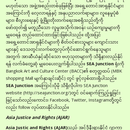
မဟုတ်သော အဖွဲ့အစည်းတစ်ခုဖြစ်ပြီး အရှေ့တောင်အာရှနိုင်ငံများ
အကြောင်းကို လေ့လာရန်နှင့် အနုပညာလက်ရာများ၊ လူနေမှုပုံစံ
များ၊ စီးပွားရေးနှင့် ဖွံ့ဖြိုးတိုးတက်ရေးအစရှိသည်တို့ကို
ဖော်ထုတ်‌၍ မတူညီသော လူမှုအသိုက်အ၀န်း ယဉ်ကျေးမှုများကို
မျှ‌ဝေရန် တည်ထောင်ထားခြင်းဖြစ်ပါသည်။ ထို့အပြင်
အရှေ့တောင်အာရှနိုင်ငံများကို စိတ်ဝင်စားသူများ ကျောင်းသား
များနှင့် ဒေသတွင်းလက်တွေ့လုပ်ကိုင်ဆောင်ရွက်နေသူများ
အတွက် အာဆီယံနှင့်ဆိုင်သော ဗဟုသုတများကို သိရှိနားလည်နိုင်
ရန် လက်ခံတွေ့ဆုံ မျှဝေပေးလျှက်ရှိပါသည်။
SEA Junction
ရုံးကို
Bangkok Art and Culture Center (BACC)၏ စတုတ္ထထပ် (MBK
shopping Mall မျက်နှာချင်းဆိုင်) တွင် ဖွင့်လှစ်ထားရှိပါသည်။
SEA Junction
အကြောင်းပိုမို သိရှိလိုပါက SEA Junction
website (http://seajunction.org/)တွင် ဝင်ရောက်ကြည့်ရှုခြင်း
ဖြင့်သော်လည်းကောင်း၊ Facebook, Twitter, Instagramတို့တွင်
လည်း follow လုပ်ထားနိုင်ပါသည်။
A
sia Justice and Rights (AJAR)
Asia Justic and Rights (AJAR)
သည် အင်ဒိုနီးရှားနိုင်ငံ ဂျာကာ