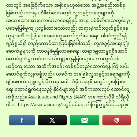
တာတွင် အခြေစိုက်သော အစိုးရမဟုတ်သော အဖွဲ့အစည်းတစ်ခု
ဖြစ်သည်။အာရှ-ပစိဖိတ်ဒေသတွင် လူ့အခွင့်အရေးများကို
အလေးထားအားကောင်းလာစေရန်နှင့် အာရှ-ပစိဖိတ်ဒေသတွင်း ဉ
ပဒေမဲ့ပြစ်မှုကျူးလွန်ထားသော်လည်း တရားမဲ့ကင်းလွတ်ခွင့်ရနေ
သူများကို အပြစ်ပေးအရေးယူဆောင်ရွက်ပေးရေး ပါ၀င်ကူညီရန်
ရည်ရွယ်၍ တည်ထောင်ထားခြင်းဖြစ်ပါသည်။ လူ့အခွင့်အရေးချိုး
ဖောက်မှုများကို တာဝန်ခံမှုရှိလာစေရေး၊ တရားမျှတာမှုရရှိအောင်
ဆောင်ရွက်မှု၊ ထပ်တလဲလဲကျူးလွန်ခြင်းများမှ ကာကွယ်ရန်
ယဉ်ကျေးသော အသိုက်အ၀န်း တစ်ရပ်တည်ဆောက်ရန် ကြိုးပမ်း
ဆောင်ရွက်လျှက်ရှိသည်။ ယခင်က အခြေခံလူအခွင့်အရေးများကို
ချိုးဖောက်ကျူးလွန်ပြီး ယခုအခါ ဒီမိုကရေစီအသွင်ကူးပြောင်း
ရေး ဆောင်ရွက်နေသည့် နိုင်ငံများတွင် အဓိကထားလုပ် ဆောင်လျှ
က်ရှိသည်။ Asia Justic and Rights (AJAR) အကြောင်းပိုမို သိရှိလို
ပါက https://asia-ajar.org/ တွင်ဝင်ရောက်ကြည့်ရှုနိုင်ပါသည်။