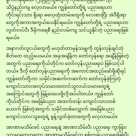
သိပ္ပံနည်းကျ လေ့လာမယ်။ ကျွန်တော်တို့ရဲ့ ပညာရေးဟာ
တိုင်းရင်းသား ရိုးရာ ဓလေ့ထုံးတမ်းတွေကို လေးစားပြီး အဲဒီရိုးရာ
တွေကိုအကာအကွယ်ပေးနိုင်ရမယ်။ ကျွန်တော်တို့ရဲ့ ပညာရေးဟာ
လွတ်လပ်ပီး ဒီမိုကရေစီ နည်းလမ်းကျ သင်ယူနိုင်တဲ့ ပညာရေးဖြစ်
ရမယ်။
အနာဂတ်လူငယ်တွေကို မဟုတ်တာမှန်သမျှကို တွန်းလှန်ချင်တဲ့
စိတ်တေ ထည့်ပေးမယ်။ အခုအချိန်က တော်လှန်‌ရေး အချိန်ဖြစ်တဲ့
အတွက် ပညာရေးကိုယ်တိုင်က တော်လှန်ပညာရေးပဲ ဖြစ်သင့်ပါ
တယ်။ ဒီလို တော်လှန်ပညာရေးကို အကောင်အထည်ဖော်ဖို့ဆိုရင်
ကျွန်တော်တို့ဟာ သမိုင်းအဆက်ကဆက်က တော်လှန်ခဲ့ကြတဲ့
ကျောင်းသား၊အလုပ်သမား၊တောင်သူလယ်သမားတွေရဲ့
အကြောင်းတွေကို ဖြန့်ဝေပေးဖို့လိုအပ်ပါတယ်။ ကျွန်တော်
ကိုယ်တိုင်က အခြေခံပညာ အထက်တန်း ကျောင်းသားတစ်
ယောက် ဖြစ်တဲ့အတွက် သမိုင်းတစ်လျှောက် အခြေခံပညာ
ကျောင်းသား/သူတွေရဲ့ စွန့်လွှတ်ခဲ့တာတွေကို လေ့လာမယ်။
အာဏာမသိမ်းခင် ပညာရေးနဲ့ အာဏာသိမ်းပီး ပညာရေး ကွာခြား
သွားမှာတွေကတော့ အာဏာမသိမ်းခင်က စစ်ကျွန်ပညာရေးဖြစ်ပီး