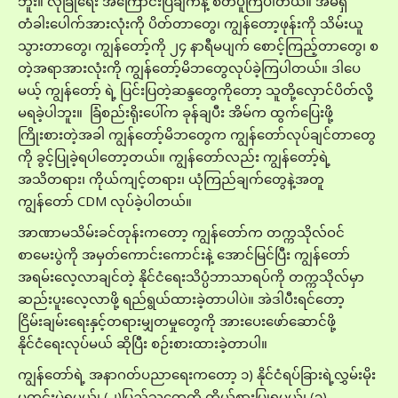
ဘူး။ လုံခြုံရေး အကြောင်းပြချက်နဲ့ စိတ်ပူကြပါတယ်။ အိမ်ရှိ
တံခါးပေါက်အားလုံးကို ပိတ်တာတွေ၊ ကျွန်တော့ဖုန်းကို သိမ်းယူ
သွားတာတွေ၊ ကျွန်တော့်ကို ၂၄ နာရီမပျက် စောင့်ကြည့်တာတွေ၊ စ
တဲ့အရာအားလုံးကို ကျွန်တော့်မိဘတွေလုပ်ခဲ့ကြပါတယ်။ ဒါပေ
မယ့် ကျွန်တော့် ရဲ့ ပြင်းပြတဲ့ဆန္ဒတွေကိုတော့ သူတို့လှောင်ပိတ်လို့
မရခဲ့ပါဘူး။ ခြံစည်းရိုးပေါ်က ခုန်ချပီး အိမ်က ထွက်ပြေးဖို့
ကြိုးစားတဲ့အခါ ကျွန်တော့်မိဘတွေက ကျွန်တော်လုပ်ချင်တာတွေ
ကို ခွင့်ပြုခဲ့ရပါတော့တယ်။ ကျွန်တော်လည်း ကျွန်တော့်ရဲ့
အသိတရား၊ ကိုယ်ကျင့်တရား၊ ယုံကြည်ချက်တွေနဲ့အတူ
ကျွန်တော် CDM လုပ်ခဲ့ပါတယ်။
အာဏာမသိမ်းခင်တုန်းကတော့ ကျွန်တော်က တက္ကသိုလ်ဝင်
စာမေးပွဲကို အမှတ်ကောင်းကောင်းနဲ့ အောင်မြင်ပြီး ကျွန်တော်
အရမ်းလေ့လာချင်တဲ့ နိုင်ငံ‌ရေးသိပ္ပံဘာသာရပ်ကို တက္ကသိုလ်မှာ
ဆည်းပူးလေ့လာဖို့ ရည်ရွယ်ထားခဲ့တာပါပဲ။ အဲဒါပီးရင်တော့
ငြိမ်းချမ်းရေးနှင့်တရားမျှတမှုတွေကို အားပေးဖော်ဆောင်ဖို့
နိုင်ငံရေးလုပ်မယ် ဆိုပြီး စဉ်းစားထားခဲ့တာပါ။
ကျွန်တော်ရဲ့ အနာဂတ်ပညာရေးကတော့ ၁) နိုင်ငံရပ်ခြားရဲ့လွှမ်းမိုး
မှုကင်းမဲ့ရမယ်၊ (၂)ပြည်သူတွေကို ကိုယ်စားပြုရမယ်၊ (၃)