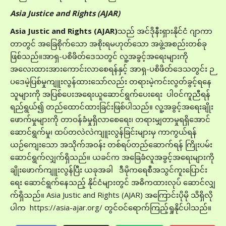
A
sia Justice and Rights (AJAR)
Asia Justic and Rights (AJAR)
သည် အင်ဒိုနီးရှားနိုင်ငံ ဂျာကာ
တာတွင် အခြေစိုက်သော အစိုးရမဟုတ်သော အဖွဲ့အစည်းတစ်ခု
ဖြစ်သည်။အာရှ-ပစိဖိတ်ဒေသတွင် လူ့အခွင့်အရေးများကို
အလေးထားအားကောင်းလာစေရန်နှင့် အာရှ-ပစိဖိတ်ဒေသတွင်း ဉ
ပဒေမဲ့ပြစ်မှုကျူးလွန်ထားသော်လည်း တရားမဲ့ကင်းလွတ်ခွင့်ရနေ
သူများကို အပြစ်ပေးအရေးယူဆောင်ရွက်ပေးရေး ပါ၀င်ကူညီရန်
ရည်ရွယ်၍ တည်ထောင်ထားခြင်းဖြစ်ပါသည်။ လူ့အခွင့်အရေးချိုး
ဖောက်မှုများကို တာဝန်ခံမှုရှိလာစေရေး၊ တရားမျှတာမှုရရှိအောင်
ဆောင်ရွက်မှု၊ ထပ်တလဲလဲကျူးလွန်ခြင်းများမှ ကာကွယ်ရန်
ယဉ်ကျေးသော အသိုက်အ၀န်း တစ်ရပ်တည်ဆောက်ရန် ကြိုးပမ်း
ဆောင်ရွက်လျှက်ရှိသည်။ ယခင်က အခြေခံလူအခွင့်အရေးများကို
ချိုးဖောက်ကျူးလွန်ပြီး ယခုအခါ ဒီမိုကရေစီအသွင်ကူးပြောင်း
ရေး ဆောင်ရွက်နေသည့် နိုင်ငံများတွင် အဓိကထားလုပ် ဆောင်လျှ
က်ရှိသည်။ Asia Justic and Rights (AJAR) အကြောင်းပိုမို သိရှိလို
ပါက https://asia-ajar.org/ တွင်ဝင်ရောက်ကြည့်ရှုနိုင်ပါသည်။