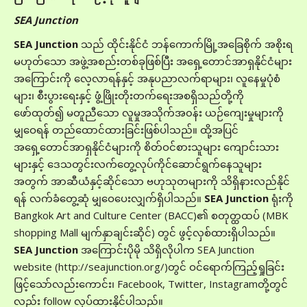
SEA Junction
SEA Junction
သည် ထိုင်းနိုင်ငံ ဘန်ကောက်မြို့အခြေစိုက် အစိုးရ
မဟုတ်သော အဖွဲ့အစည်းတစ်ခုဖြစ်ပြီး အရှေ့တောင်အာရှနိုင်ငံများ
အကြောင်းကို လေ့လာရန်နှင့် အနုပညာလက်ရာများ၊ လူနေမှုပုံစံ
များ၊ စီးပွားရေးနှင့် ဖွံ့ဖြိုးတိုးတက်ရေးအစရှိသည်တို့ကို
ဖော်ထုတ်‌၍ မတူညီသော လူမှုအသိုက်အ၀န်း ယဉ်ကျေးမှုများကို
မျှ‌ဝေရန် တည်ထောင်ထားခြင်းဖြစ်ပါသည်။ ထို့အပြင်
အရှေ့တောင်အာရှနိုင်ငံများကို စိတ်ဝင်စားသူများ ကျောင်းသား
များနှင့် ဒေသတွင်းလက်တွေ့လုပ်ကိုင်ဆောင်ရွက်နေသူများ
အတွက် အာဆီယံနှင့်ဆိုင်သော ဗဟုသုတများကို သိရှိနားလည်နိုင်
ရန် လက်ခံတွေ့ဆုံ မျှဝေပေးလျှက်ရှိပါသည်။
SEA Junction
ရုံးကို
Bangkok Art and Culture Center (BACC)၏ စတုတ္ထထပ် (MBK
shopping Mall မျက်နှာချင်းဆိုင်) တွင် ဖွင့်လှစ်ထားရှိပါသည်။
SEA Junction
အကြောင်းပိုမို သိရှိလိုပါက SEA Junction
website (http://seajunction.org/)တွင် ဝင်ရောက်ကြည့်ရှုခြင်း
ဖြင့်သော်လည်းကောင်း၊ Facebook, Twitter, Instagramတို့တွင်
လည်း follow လုပ်ထားနိုင်ပါသည်။