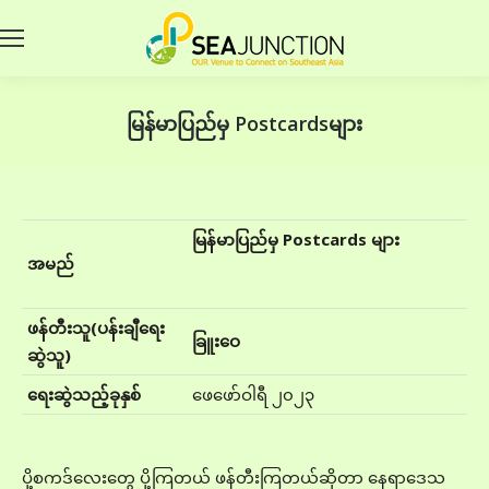
မြန်မာပြည်မှ Postcardsများ
မြန်မာပြည်မှ
Postcards
များ
အမည်
ဖန်တီးသူ(ပန်းချီရေး
ခြူးဝေ
ဆွဲသူ)
ရေးဆွဲသည့်ခုနှစ်
ဖေဖော်ဝါရီ ၂၀၂၃
ပို့စကဒ်လေးတွေ ပို့ကြတယ် ဖန်တီးကြတယ်ဆိုတာ နေရာဒေသ