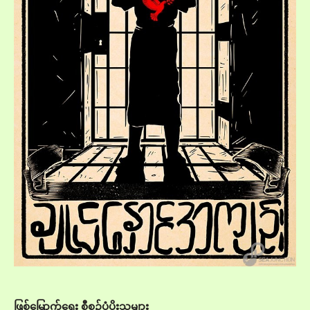
ဖြစ်မြောက်ရေး စီစဉ်ပံ့ပိုးသူများ