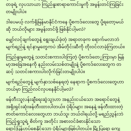
တခုရဲ့ လှပသာယာ ကြည်နူးစာရာကောင်းမှုကို အမွန်းတင်ကြခြင်း
တမျိုးပါပဲ။
ဒါပေမယ့် လက်ရှိမြန်မာနိုင်ငံကနေ ပို့စကဒ်လေးတွေ ပို့ရတော့မယ်
ဆို ဘယ်လိုများ အမွန်းတင်ဖို့ ဖြစ်နိုင်ပါ့မလဲ?
မျှော်လင့်ချက်တွေနဲ့ ရွေးချယ်ခဲ့တဲ့ အရာတခုက ရောက်မလာဘဲ
မျက်ရည်နဲ့ ရင်နာမှုတွေကပဲ အိမ်တိုင်းဆီကို တိုး၀င်လာခဲ့ကြတယ်။
ကြည်နူးမှုတွေနဲ့ သတင်းစကားပါးကြတဲ့ ပို့စကဒ်တေွကြားမှာ မြန်
မာ့အခြေအနေကို နည်းလမ်းသစ်တမျိုးနဲ့ ပို့စကဒ်လေးတွေက တ
ဆင့် သတင်းစကားပါးလိုက်ခြင်းတမျိုးပါပဲ။
မျက်ရည်တွေနဲ့ မျက်နှာသစ်နေရတဲ့ နေရာက ပို့စကဒ်လေးတွေဟာ
ဘယ်မှာ ကြည်လင်လှပနေနိုင်ပါ့မလဲ?
ဖန်တီးသူ(ပန်းချီရေးဆွဲသူ)ဟာ အနည်းငယ်သော အရောင်တွေနဲ့
အရိုးရှင်းဆုံးဖန်တီးထားပါတယ်။ ပုံရိပ်များ အနေနဲ့ ဖန်တီးထားတဲ့
ဇာတ်ကောင်လေးတွေဟာ ဘယ်သူ၊ ဘယ်၀ါရယ်လို့ မရည်ညွှန်းဘဲ
ကြည့်ရှုသူရဲ့ စိတ်ကူ အတိုင်း အစား၀င်ခံစားနိုင်သော
ရောင်ပြန်ဟပ်စေနိုင်သော ပုံရိပ်များဖြစ်ပါတယ်။ မြို့ပြရော ကျေ