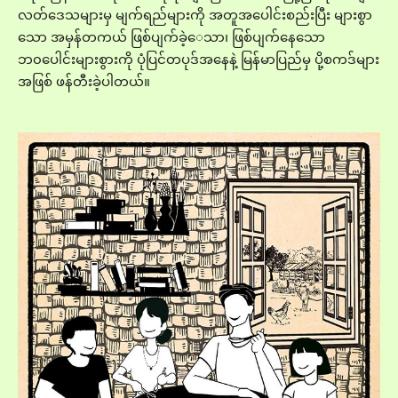
လတ်ဒေသများမှ မျက်ရည်များကို အတူအပေါင်းစည်းပြီး များစွာ
သော အမှန်တကယ် ဖြစ်ပျက်ခဲ့ေသာ၊ ဖြစ်ပျက်နေသော
ဘ၀ပေါင်းများစွားကို ပုံပြင်တပုဒ်အနေနဲ့ မြန်မာပြည်မှ ပို့စကဒ်များ
အဖြစ် ဖန်တီးခဲ့ပါတယ်။