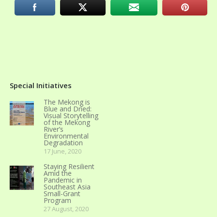
Special Initiatives
The Mekong is
Blue and Dried:
Visual Storytelling
of the Mekong
River’s
Environmental
Degradation
17 June, 2020
Staying Resilient
Amid the
Pandemic in
Southeast Asia
Small-Grant
Program
27 August, 2020