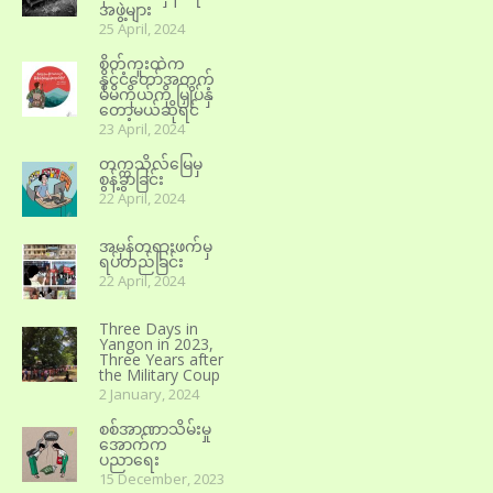
အဖွဲ့များ
25 April, 2024
စိတ်ကူးထဲက
နိုင်ငံတော်အတွက်
မိမိကိုယ်ကို မြှုပ်နှံ
တော့မယ်ဆိုရင်
23 April, 2024
တက္ကသိုလ်မြေမှ
စွန့်ခွာခြင်း
22 April, 2024
အမှန်တရားဖက်မှ
ရပ်တည်ခြင်း
22 April, 2024
Three Days in
Yangon in 2023,
Three Years after
the Military Coup
2 January, 2024
စစ်အာဏာသိမ်းမှု
အောက်က
ပညာရေး
15 December, 2023