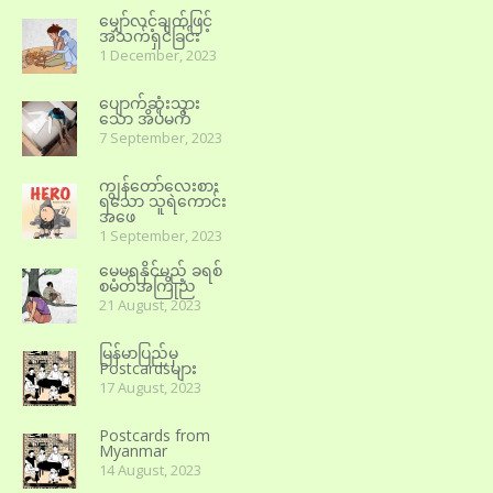
မျှော်လင့်ချက်ဖြင့်
အသက်ရှင်ခြင်း
1 December, 2023
ပျောက်ဆုံးသွား
သော အိပ်မက်
7 September, 2023
ကျွန်တော်လေးစား
ရသော သူရဲကောင်း
အဖေ
1 September, 2023
မေ့မရနိုင်မည့် ခရစ်
စမတ်အကြိုည
21 August, 2023
မြန်မာပြည်မှ
Postcardsများ
17 August, 2023
Postcards from
Myanmar
14 August, 2023