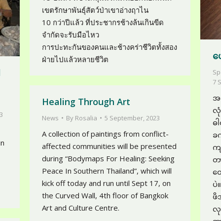
เขตรักษาพันธุ์สัตว์ป่าเขาอ่างฤาไน
10 กว่าปีแล้ว ที่ประชากรช้างล้นเกินขีด
จำกัดจะรับมือไหว
การปะทะกันของคนและช้างคร่าชีวิตทั้งสอง
ပ
ฝ่ายไปแล้วหลายชีวิต
l
Sp
7 
အခ
Healing Through Art
လုံ
3
News
By
Rosalia
5 September, 2023
ဓါ
A collection of paintings from conflict-
ခက
in
affected communities will be presented
ကျ
during “Bodymaps For Healing: Seeking
တာ
Peace In Southern Thailand”, which will
ထေ
kick off today and run until Sept 17, on
ပဲ
the Curved Wall, 4th floor of Bangkok
ဖိ
Art and Culture Centre.
လု