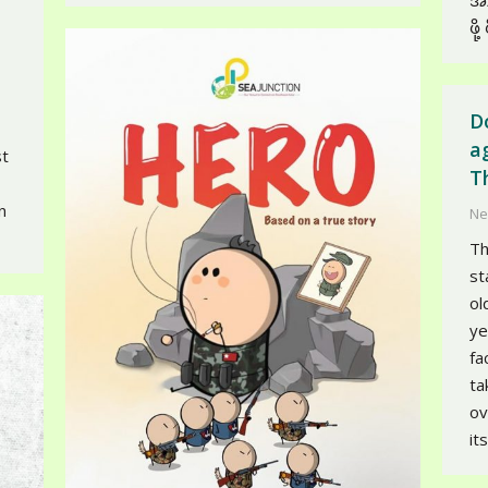
အ
ဖိ
D
a
st
T
n
Ne
Th
st
ol
ye
fa
ta
ov
it