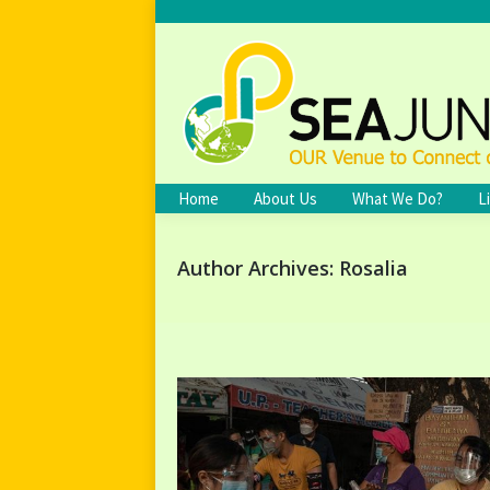
Home
About Us
What We Do?
L
Author Archives:
Rosalia