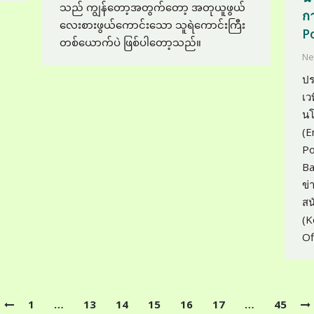
သည် ကျွန်တော့အတွက်တော့ အတုယူဖွယ်
ก
လေးစားဖွယ်ကောင်းသော သူရဲကောင်းကြီး
Po
တစ်ယောက်ပဲ ဖြစ်ပါတော့သည်။
Ne
ปร
เว
นโ
(E
Po
Ba
ข่
สน
(K
Of
1
…
13
14
15
16
17
…
45