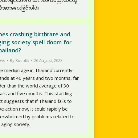
ာဏာရှင်အောက် ဆက်လက်ပညာသင်ယူ
ု့ ဖိအားမပေးခြင်းပါပဲ။
oes crashing birthrate and
ging society spell doom for
hailand?
ws
By
Rosalia
26 August, 2023
e median age in Thailand currently
ands at 40 years and two months, far
der than the world average of 30
ars and five months. This startling
ct suggests that if Thailand fails to
ke action now, it could rapidly be
erwhelmed by problems related to
s aging society.