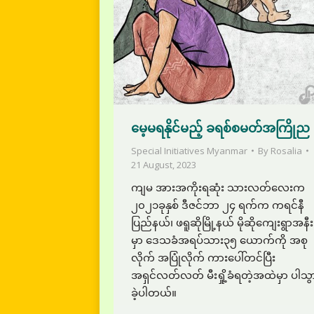
မေ့မရနိုင်မည့် ခရစ်စမတ်အကြိုည
Special Initiatives Myanmar
By
Rosalia
21 August, 2023
ကျမ အားအကိုးရဆုံး သားလတ်လေးက
၂၀၂၁ခုနှစ် ဒီဇင်ဘာ ၂၄ ရက်က ကရင်နီ
ပြည်နယ်၊ ဖရူဆိုမြို့နယ် မိုဆိုကျေးရွာအနီး
မှာ ဒေသခံအရပ်သား၃၅ ယောက်ကို အစု
လိုက် အပြုံလိုက် ကားပေါ်တင်ပြီး
အရှင်လတ်လတ် မီးရှို့ခံရတဲ့အထဲမှာ ပါသွ
ခဲ့ပါတယ်။