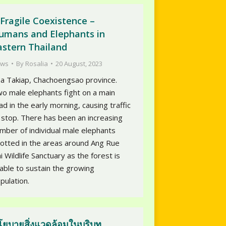
 Fragile Coexistence –
umans and Elephants in
astern Thailand
ws
By
Rosalia
20 August, 2023
a Takiap, Chachoengsao province.
o male elephants fight on a main
ad in the early morning, causing traffic
 stop. There has been an increasing
mber of individual male elephants
otted in the areas around Ang Rue
i Wildlife Sanctuary as the forest is
able to sustain the growing
pulation.
โยบายสิ่งแวดล้อมในบริบท