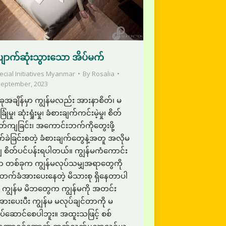
ျောက်ဆုံးသွားသော အိပ်မက်
ecial Initiatives Myanmar
By
Rosalia
September, 2023
ုအချိန်မှာ ကျွန်မလည်း အားနာစိတ်၊ မ
ခြုံမှု၊ ဆုံးရှုံးမှု၊ ခံစားချက်ကင်းမဲ့မှု၊ စိတ်
တ်ကျခြင်း၊ အကောင်းဘက်ကိုတွေးဖို့
်ခဲခြင်းစတဲ့ ခံစားချက်တွေနဲ့အတူ အလိုမ
 စိတ်ပင်ပန်းရပါတယ်။ ကျွန်မကံကောင်း
 တစ်ခုက ကျွန်မလုပ်သမျှအရာတွေကို
ာက်ခံအားပေးနေတဲ့ မိသားစု ရှိနေတာပါ
။ ကျွန်မ မိဘတွေက ကျွန်မကို အတင်း
အားပေးပီး ကျွန်မ မလုပ်ချင်တာကို မ
ပ်ဆောင်စေပါဘူး။ အထူးသဖြင့် စစ်