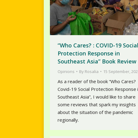
“Who Cares? : COVID-19 Socia
Protection Response in
Southeast Asia” Book Review
Opinions
By
Rosalia
15 September, 202
As a reader of the book “Who Cares?
Covid-19 Social Protection Response 
Southeast Asia”, I would like to share
some reviews that spark my insights
about the situation of the pandemic
regionally.