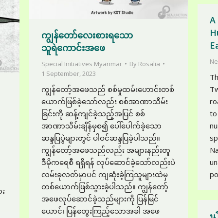
A
H
ကျွန်တော်လေးစားရသော
E
သူရဲကောင်းအဖေ
Ne
Special Initiatives Myanmar
By
Rosalia
1 September, 2023
Th
ကျွန်တော့်အဖေသည် စစ်မှုထမ်းဟောင်းတစ်
Tw
ယောက်ဖြစ်ခဲ့သော်လည်း စစ်အာဏာသိမ်း
ro
ခြင်းကို ဆန့်ကျင်ခဲ့သည့်အပြင် စစ်
to
အာဏာသိမ်းချိန်မှစ၍ ပေါ်ပေါက်ခဲ့သော
nu
ဆန္ဒပြပွဲများတွင် ပါဝင်ဆန္ဒပြခဲ့ပါသည်။
sp
ကျွန်တော့်အဖေသည်လည်း အများနည်းတူ
Na
ဒီမိုကရေစီ ရရှိရန် လုပ်ဆောင်ခဲ့သော်လည်းပဲ
un
လမ်းခုလတ်မှာပင် ကျဆုံးခဲ့ကြသူများထဲမှ
po
တစ်ယောက်ဖြစ်သွားခဲ့ပါသည်။ ကျွန်တော့်
ား
အဖေလုပ်ဆောင်ခဲ့သည်များကို ပြန်မြင်
ယောင်၊ ပြန်တွေးကြည့်သောအခါ အဖေ
น